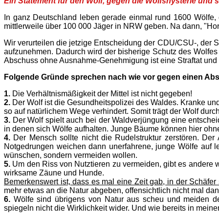
Ein Statement für den Wolf, gegen die Wolfshysterie und 
In ganz Deutschland leben gerade einmal rund 1600 Wölfe, 
mittlerweile über 100 000 Jäger in NRW geben. Na dann, "Hor
Wir verurteilen die jetzige Entscheidung der CDU/CSU-, der 
aufzunehmen. Dadurch wird der bisherige Schutz des Wolfes 
Abschuss ohne Ausnahme-Genehmigung ist eine Straftat und k
Folgende Gründe sprechen nach wie vor gegen einen Abs
1.
Die Verhältnismäßigkeit der Mittel ist nicht gegeben!
2.
Der Wolf ist die Gesundheitspolizei des Waldes. Kranke un
so auf natürlichem Wege verhindert. Somit trägt der Wolf durc
3.
Der Wolf spielt auch bei der Waldverjüngung eine entsche
in denen sich Wölfe aufhalten. Junge Bäume können hier ohne
4.
Der Mensch sollte nicht die Rudelstruktur zerstören. Der 
Notgedrungen weichen dann unerfahrene, junge Wölfe auf leic
wünschen, sondern vermeiden wollen.
5.
Um den Riss von Nutztieren zu vermeiden, gibt es andere 
wirksame Zäune und Hunde.
Bemerkenswert ist, dass es mal eine Zeit gab, in der Schäfer 
mehr etwas an die Natur abgeben, offensichtlich nicht mal dan
6.
Wölfe sind übrigens von Natur aus scheu und meiden d
spiegeln nicht die Wirklichkeit wider. Und wie bereits in mei