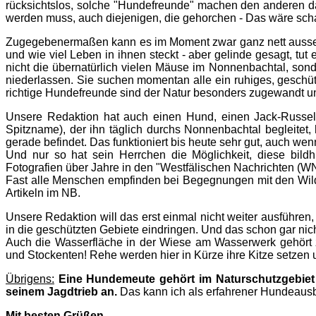
rücksichtslos, solche "Hundefreunde" machen den anderen da
werden muss, auch diejenigen, die gehorchen - Das wäre schade
Zugegebenermaßen kann es im Moment zwar ganz nett ausseh
und wie viel Leben in ihnen steckt - aber gelinde gesagt, tu
nicht die übernatürlich vielen Mäuse im Nonnenbachtal, sond
niederlassen. Sie suchen momentan alle ein ruhiges, geschü
richtige Hundefreunde sind der Natur besonders zugewandt u
Unsere Redaktion hat auch einen Hund, einen Jack-Russell-
Spitzname), der ihn täglich durchs Nonnenbachtal begleitet
gerade befindet. Das funktioniert bis heute sehr gut, auch we
Und nur so hat sein Herrchen die Möglichkeit, diese bild
Fotografien über Jahre in den "Westfälischen Nachrichten (WN)
Fast alle Menschen empfinden bei Begegnungen mit den Wildti
Artikeln im NB.
Unsere Redaktion will das erst einmal nicht weiter ausführen
in die geschützten Gebiete eindringen. Und das schon gar nic
Auch die Wasserfläche in der Wiese am Wasserwerk gehört 
und Stockenten! Rehe werden hier in Kürze ihre Kitze setzen 
Übrigens:
Eine Hundemeute gehört im Naturschutzgebiet 
seinem Jagdtrieb an.
Das kann ich als erfahrener Hundeausb
Mit besten Grüßen