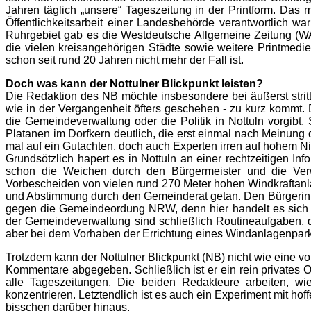
Jahren täglich „unsere“ Tageszeitung in der Printform. Das 
Öffentlichkeitsarbeit einer Landesbehörde verantwortlich w
Ruhrgebiet gab es die Westdeutsche Allgemeine Zeitung (WA
die vielen kreisangehörigen Städte sowie weitere Printmedie
schon seit rund 20 Jahren nicht mehr der Fall ist.
Doch was kann der Nottulner Blickpunkt leisten?
Die Redaktion des NB möchte insbesondere bei äußerst strit
wie in der Vergangenheit öfters geschehen - zu kurz kommt
die Gemeindeverwaltung oder die Politik in Nottuln vorgibt
Platanen im Dorfkern deutlich, die erst einmal nach Meinung 
mal auf ein Gutachten, doch auch Experten irren auf hohem N
Grundsötzlich hapert es in Nottuln an einer rechtzeitigen In
schon die Weichen durch den
Bürgermeister
und die Verw
Vorbescheiden von vielen rund 270 Meter hohen Windkraftanla
und Abstimmung durch den Gemeinderat getan. Den Bürgerinn
gegen die Gemeindeordung NRW, denn hier handelt es sich n
der Gemeindeverwaltung sind schließlich Routineaufgaben, di
aber bei dem Vorhaben der Errichtung eines Windanlagenparks 
Trotzdem kann der Nottulner Blickpunkt (NB) nicht wie eine v
Kommentare abgegeben. Schließlich ist er ein rein privates O
alle Tageszeitungen. Die beiden Redakteure arbeiten, wi
konzentrieren. Letztendlich ist es auch ein Experiment mit ho
bisschen darüber hinaus.