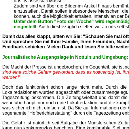
das "Klasse statt Masse!"
Zudem sind wir über die Bilder im Artikel hinaus bemüht
einzustellen. Damit sollen insbesondere Menschen, di
können, auch die Möglichkeit erhalten, intensiv an der B
Unter dem Button "Foto der Woche" wird regelmäßi
eingestellt.
Auch diesbezüglich stellen wir an uns selbs
Damit das alles klappt, bitten wir Sie: "Schauen Sie mal öf
Und sprechen Sie mit Ihrer Familie, Ihren Freunden, Nac
Feedback schicken. Vielen Dank und lesen Sie bitte weiter
Journalistische Ausgangslage in Nottuln und Umgebung
Die Macht der Presse ist ungebrochen, im Gegenteil, sie ist no
sind eine solche Gefahr geworden, dass es notwendig ist, ihr
werden!“
Doch das funktioniert schon lange nicht mehr. Durch die 
Lokalredaktionen wurden abgeschafft oder zusammengelegt. J
Tageszeitung bekommen. Die Zeitungsvielfalt und damit die M
wenn überhaupt, nur noch eine Lokalredaktion, und die kämpf
was sicherlich nicht einfach ist. Da Sie auf Informationen de
sogenannte "Hofberichterstattung" durch die Tageszeitung ent
Die Gefahr ist natürlich seit Aufgabe der Münsterschen Zei
kann nun konkurrenzlos berichten. Eine komfortable Stellung,