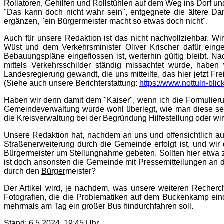
Rollatoren, Gehilfen und Rollstühlen auf dem Weg ins Dorf 
"Das kann doch nicht wahr sein", entgegnete die ältere D
ergänzen, "ein Bürgermeister macht so etwas doch nicht".
Auch für unsere Redaktion ist das nicht nachvollziehbar. 
Wüst und dem Verkehrsminister Oliver Krischer dafür einges
Bebauungspläne eingeflossen ist, weiterhin gültig bleibt. N
mittels Verkehrsschilder ständig missachtet wurde, habe
Landesregierung gewandt, die uns mitteilte, das hier jetzt F
(Siehe auch unsere Berichterstattung:
https://www.nottuln-bli
Haben wir denn damit dem "Kaiser", wenn ich die Formulier
Gemeindeverwaltung wurde wohl überlegt, wie man diese seit
die Kreisverwaltung bei der Begründung Hilfestellung oder wi
Unsere Redaktion hat, nachdem an uns und offensichtlich a
Straßenerweiterung durch die Gemeinde erfolgt ist, und w
Bürgermeister um Stellungnahme gebeten. Sollten hier etwa 
ist doch ansonsten die Gemeinde mit Pressemitteilungen an d
durch den
Bürger
meister?
Der Artikel wird, je nachdem, was unsere weiteren Recherch
Fotografien, die die Problematiken auf dem Buckenkamp eind
mehrmals am Tag ein großer Bus hindurchfahren soll.
Stand: 6.5.2024, 19:45 Uhr