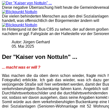
Diese negative Überraschung hielt heute die Gemeindeverwaltu
Die vielen behinderten Menschen aus den drei Sozialanlagen 
handelt, was offensichtlich der Bürgermeister ändern will
Im Hintergund ist der Bus C85 zu sehen, der auf denm große
nachdem er ggf. Fahrgäste an der Haltestelle vor der Senior
Autor: Jürgen Gerhard
05. Mai 2025
Der "Kaiser von Nottuln" ...
... macht was er will ?
Was machen die da oben denn schon wieder, fragte mich h
Fotografie) erblickte. Ich gab das wieder, was ich dazu g
verjüngende Straße soll hier verbreitert werden, damit der B
verkehrsberuhigten Buckenkamp fahren kann. Angeblich sol
Durchfahrtsverbotsschilder und die durchfahrtsverhindernden F
vor, sodass wir davon ausgehen, dass seine Angaben korrekt s
Somit würde aus dem verkehrsberuhigten Buckenkamp eine D
drei Sozialanlagen (Senioren-Wohnanlage mit 52 Wohnung