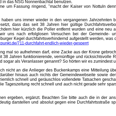
und in das NSG Nonnenbachtal benutzen.
ame um Fassung ringend, "macht der Kaiser von Nottuln denn
Wir haben uns immer wieder in den vergangenen Jahrzehnten b
etzt, dass das seit 38 Jahren hier gültige Durchfahrtsverbo
achdem hier kürzlich die Poller entfernt wurden und eine neu
n wir uns nach erfolglosen Versuchen bei der Gemeinde- un
reiburger Kegel durchfahrtsverhindernd aufgestellt werden, was
ckpunkt.de/711-durchfahrt-endlich-wieder-gesperrt
ung mal so aufnehmen darf, eine Zacke aus der Krone gebroch
 38 Jahren funktionierende, vernünftige und rücksichtsvolle 
rd sogar als Veranlasser genannt? So hörten wir es zumindest 
uch nicht an die Anlieger des Buckenkamps eine Mitteilung ü
ir darüber hinaus auch nichts der Gemeindewebseite sowie d
ziemlich schnell und geräuschlos vollendete Tatsachen gescha
ie Tageszeitung recht schnell und auch nicht gerade sehr spar
en ergeben, ergänzt. Beachten Sie bitte auch die in der ansc
eutig darstellen und absolut gegen eine Durchfahrtsstraße s