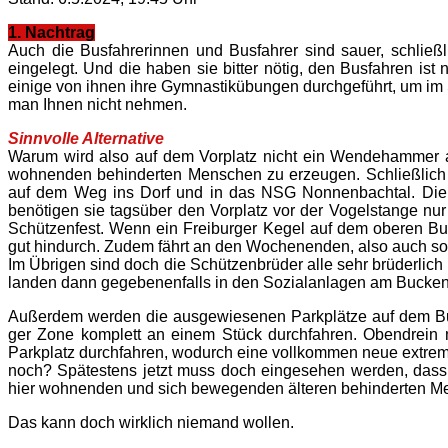
1. Nachtrag
Auch die Busfahrerinnen und Busfahrer sind sauer, schließ
eingelegt. Und die haben sie bitter nötig, den Busfahren ist 
einige von ihnen ihre Gymnastikübungen durchgeführt, um im Si
man Ihnen nicht nehmen.
Sinnvolle Alternative
Warum wird also auf dem Vorplatz nicht ein Wendehammer ang
wohnenden behinderten Menschen zu erzeugen. Schließlich b
auf dem Weg ins Dorf und in das NSG Nonnenbachtal. Die S
benötigen sie tagsüber den Vorplatz vor der Vogelstange 
Schützenfest. Wenn ein Freiburger Kegel auf dem oberen Bu
gut hindurch. Zudem fährt an den Wochenenden, also auch son
Im Übrigen sind doch die Schützenbrüder alle sehr brüderlich u
landen dann gegebenenfalls in den Sozialanlagen am Bucke
Außerdem werden die ausgewiesenen Parkplätze auf dem B
ger Zone komplett an einem Stück durchfahren. Obendrei
Parkplatz durchfahren, wodurch eine vollkommen neue extreme
noch? Spätestens jetzt muss doch eingesehen werden, dass 
hier wohnenden und sich bewegenden älteren behinderten Me
Das kann doch wirklich niemand wollen.