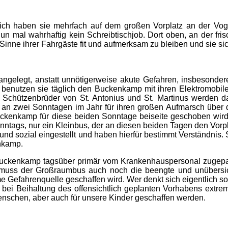
lich haben sie mehrfach auf dem großen Vorplatz an der Vog
nun mal wahrhaftig kein Schreibtischjob. Dort oben, an der fri
nne ihrer Fahrgäste fit und aufmerksam zu bleiben und sie sich
elegt, anstatt unnötigerweise akute Gefahren, insbesondere 
enutzen sie täglich den Buckenkamp mit ihren Elektromobilen
chützenbrüder von St. Antonius und St. Martinus werden da
nur an zwei Sonntagen im Jahr für ihren großen Aufmarsch ü
ckenkamp für diese beiden Sonntage beiseite geschoben wird,
ntags, nur ein Kleinbus, der an diesen beiden Tagen den Vorp
nd sozial eingestellt und haben hierfür bestimmt Verständnis. S
nkamp.
uckenkamp tagsüber primär vom Krankenhauspersonal zugepa
n muss der Großraumbus auch noch die beengte und unübers
 Gefahrenquelle geschaffen wird. Wer denkt sich eigentlich so
bei Beihaltung des offensichtlich geplanten Vorhabens extre
nschen, aber auch für unsere Kinder geschaffen werden.