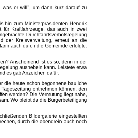
 was er will", um dann kurz darauf zu
is hin zum Ministerpräsidenten Hendrik
t für Kraftfahrzeuge, das auch in zwei
 angebrachte Durchfahrtsverbotsregelung
d der Kreisverwaltung, erneut an die
 dann auch durch die Gemeinde erfolgte.
en? Anscheinend ist es so, denn in der
Regelung aushebeln kann. Leistete etwa
und es gab Anzeichen dafür.
ber die heute schon begonnene bauliche
er Tageszeitung entnehmen können, den
ffen werden? Die Vermutung liegt nahe,
sam. Wo bleibt da die Bürgerbeteiligung
hließenden Bildergalerie eingestellten
prechen, durch die obendrein auch noch