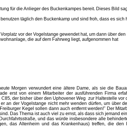
ng für die Anlieger des Buckenkampes bereit. Dieses Bild sagt 
benutzen täglich den Buckenkamp und sind froh, dass es sich h
n Vorplatz vor der Vogelstange gewendet hat, um dann über de
enwohnanlage, die auf dem Fahrweg liegt, aufgenommen hat
eute Morgen verwundert eine ältere Dame, als sie die Bau
erade erst von einem Mitarbeiter der ausführenden Firma er
us C85, der bisher über den Uphovener Weg zur Haltestelle vor
l er an der Vogelstange nicht mehr wenden dürfen, um über 
reiburger Kegel sollen dann auch entfernt werden!" Der Mitarbe
ind. Das Thema ist auch viel zu ernst, als dass sich jemand ei
urchfahrtsstraße, und das würde insbesondere alle behinder
en, das Altenheim und das Krankenhaus) treffen, die den 