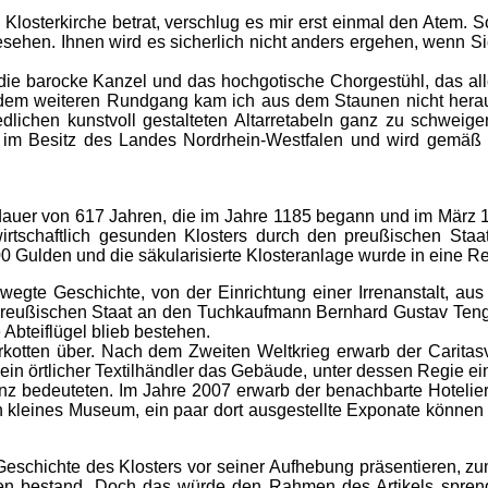
 Klosterkirche betrat, verschlug es mir erst einmal den Atem. 
sehen. Ihnen wird es sicherlich nicht anders ergehen, wenn Si
die barocke Kanzel und das hochgotische Chorgestühl, das all
f dem weiteren Rundgang kam ich aus dem Staunen nicht herau
dlichen kunstvoll gestalteten Altarretabeln ganz zu schweig
e im Besitz des Landes Nordrhein-Westfalen und wird gemäß e
tdauer von 617 Jahren, die im Jahre 1185 begann und im März 1
rtschaftlich gesunden Klosters durch den preußischen Staa
0 Gulden und die säkularisierte Klosteranlage wurde in eine R
egte Geschichte, von der Einrichtung einer Irrenanstalt, aus
preußischen Staat an den Tuchkaufmann Bernhard Gustav Tenge.
Abteiflügel blieb bestehen.
rkotten über. Nach dem Zweiten Weltkrieg erwarb der Caritas
ein örtlicher Textilhändler das Gebäude, unter dessen Regie e
anz bedeuteten. Im Jahre 2007 erwarb der benachbarte Hotelier 
kleines Museum, ein paar dort ausgestellte Exponate können a
 Geschichte des Klosters vor seiner Aufhebung präsentieren, zu
en bestand. Doch das würde den Rahmen des Artikels spreng