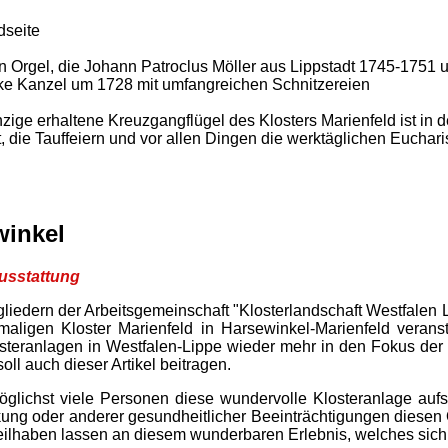
dseite
 Orgel, die Johann Patroclus Möller aus Lippstadt 1745-1751 
cke Kanzel um 1728 mit umfangreichen Schnitzereien
ge erhaltene Kreuzgangflügel des Klosters Marienfeld ist in d
ie Tauffeiern und vor allen Dingen die werktäglichen Eucharist
winkel
usstattung
edern der Arbeitsgemeinschaft "Klosterlandschaft Westfalen Lip
ligen Kloster Marienfeld in Harsewinkel-Marienfeld veranst
teranlagen in Westfalen-Lippe wieder mehr in den Fokus der Ö
oll auch dieser Artikel beitragen.
öglichst viele Personen diese wundervolle Klosteranlage auf
ng oder anderer gesundheitlicher Beeinträchtigungen diesen 
 teilhaben lassen an diesem wunderbaren Erlebnis, welches sic