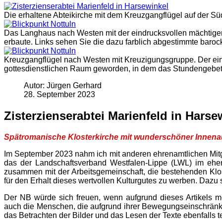
Die erhaltene Abteikirche mit dem Kreuzgangflügel auf der Sü
Das Langhaus nach Westen mit der eindrucksvollen mächtigen
erbaute. Links sehen Sie die dazu farblich abgestimmte baro
Kreuzgangflügel nach Westen mit Kreuzigungsgruppe. Der einzi
gottesdienstlichen Raum geworden, in dem das Stundengebet, d
Autor: Jürgen Gerhard
28. September 2023
Zisterzienserabtei Marienfeld in Harse
Spätromanische Klosterkirche mit wunderschöner Innena
Im September 2023 nahm ich mit anderen ehrenamtlichen Mitgli
das der Landschaftsverband Westfalen-Lippe (LWL) im ehema
zusammen mit der Arbeitsgemeinschaft, die bestehenden Klos
für den Erhalt dieses wertvollen Kulturgutes zu werben. Dazu s
Der NB würde sich freuen, wenn aufgrund dieses Artikels m
auch die Menschen, die aufgrund ihrer Bewegungseinschränku
das Betrachten der Bilder und das Lesen der Texte ebenfalls