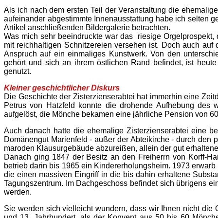
Als ich nach dem ersten Teil der Veranstaltung die ehemalige
aufeinander abgestimmte Innenausstattung habe ich selten ge
Artikel anschließenden Bildergalerie betrachten.
Was mich sehr beeindruckte war das riesige Orgelprospekt, 
mit reichhaltigen Schnitzereien versehen ist. Doch auch au
Anspruch auf ein einmaliges Kunstwerk. Von den unterschie
gehört und sich an ihrem östlichen Rand befindet, ist heut
genutzt.
Kleiner geschichtlicher Diskurs
Die Geschichte der Zisterzienserabtei hat immerhin eine Zei
Petrus von Hatzfeld konnte die drohende Aufhebung des wi
aufgelöst, die Mönche bekamen eine jährliche Pension von 60
Auch danach hatte die ehemalige Zisterzienserabtei eine bew
Domänengut Marienfeld - außer der Abteikirche - durch den 
maroden Klausurgebäude abzureißen, allein der gut erhaltene 
Danach ging 1847 der Besitz an den Freiherrn von Korff-Ha
betrieb darin bis 1965 ein Kindererholungsheim. 1973 erwarb 
die einen massiven Eingriff in die bis dahin erhaltene Subst
Tagungszentrum. Im Dachgeschoss befindet sich übrigens ein 
werden.
Sie werden sich vielleicht wundern, dass wir Ihnen nicht die
und 13. Jahrhundert, als der Konvent aus 50 bis 60 Mönch