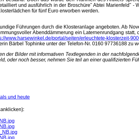
ailliert und ausführlich in der Broschüre" Abtei Marienfeld" - 
losterlädchen für fünf Euro erworben werden.
ndige Führungen durch die Klosteranlage angeboten. Ab Novem
stimmungsvoller Abenddämmerung ein Laternenrundgang statt, de
s://www.harsewinkel.de/portal/seiten/erleuchtete-klosterzeit-9
hrerin Bärbel Tophinke unter der Telefon-Nr. 0160 97736188 zu 
n der Bilder mit informativen Textlegenden in der nachfolgen
, oder noch besser, nehmen Sie teil an einer qualifizierten Fü
als und heute
anklicken):