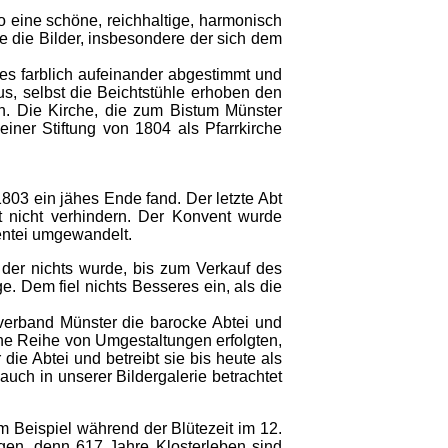
So eine schöne, reichhaltige, harmonisch
e die Bilder, insbesondere der sich dem
es farblich aufeinander abgestimmt und
s, selbst die Beichtstühle erhoben den
en. Die Kirche, die zum Bistum Münster
iner Stiftung von 1804 als Pfarrkirche
803 ein jähes Ende fand. Der letzte Abt
t nicht verhindern. Der Konvent wurde
entei umgewandelt.
 der nichts wurde, bis zum Verkauf des
 Dem fiel nichts Besseres ein, als die
verband Münster die barocke Abtei und
ine Reihe von Umgestaltungen erfolgten,
die Abtei und betreibt sie bis heute als
uch in unserer Bildergalerie betrachtet
m Beispiel während der Blütezeit im 12.
en, denn 617 Jahre Klosterleben sind