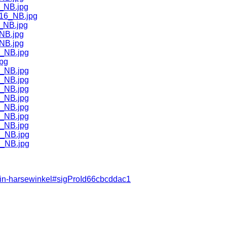
ld-in-harsewinkel#sigProId66cbcddac1